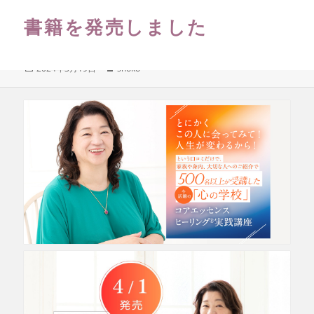
本文が入ります。本文が入ります。
書籍を発売しました
https://amzn.asia/d/bpU0lZH
2024年3月19日
shoko